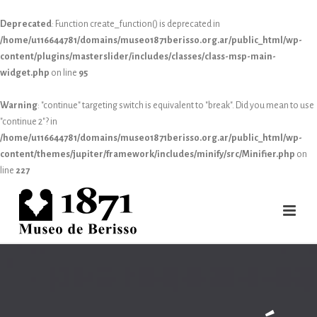
Deprecated
: Function create_function() is deprecated in
/home/u116644781/domains/museo1871berisso.org.ar/public_html/wp-
content/plugins/masterslider/includes/classes/class-msp-main-
widget.php
on line
95
Warning
: "continue" targeting switch is equivalent to "break". Did you mean to use
"continue 2"? in
/home/u116644781/domains/museo1871berisso.org.ar/public_html/wp-
content/themes/jupiter/framework/includes/minify/src/Minifier.php
on
line
227